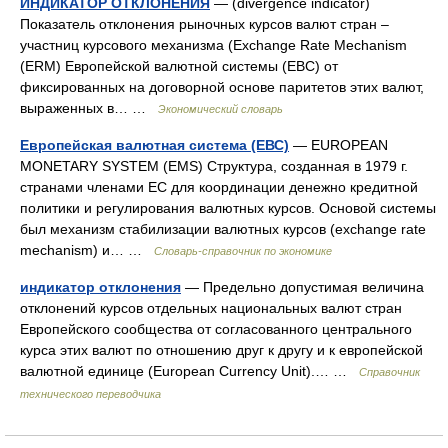
ИНДИКАТОР ОТКЛОНЕНИЯ
— (divergence indicator)
Показатель отклонения рыночных курсов валют стран –
участниц курсового механизма (Exchange Rate Mechanism
(ERM) Европейской валютной системы (ЕВС) от
фиксированных на договорной основе паритетов этих валют,
выраженных в… …
Экономический словарь
Европейская валютная система (ЕВС)
— EUROPEAN
MONETARY SYSTEM (EMS) Структура, созданная в 1979 г.
странами членами ЕС для координации денежно кредитной
политики и регулирования валютных курсов. Основой системы
был механизм стабилизации валютных курсов (exchange rate
mechanism) и… …
Словарь-справочник по экономике
индикатор отклонения
— Предельно допустимая величина
отклонений курсов отдельных национальных валют стран
Европейского сообщества от согласованного центрального
курса этих валют по отношению друг к другу и к европейской
валютной единице (European Currency Unit).… …
Справочник
технического переводчика